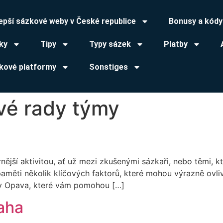
lepší sázkové weby v České republice
Bonusy a kódy
ky
Tipy
Typy sázek
Platby
kové platformy
Sonstiges
vé rady týmy
nější aktivitou, ať už mezi zkušenými sázkaři, nebo těmi, k
 paměti několik klíčových faktorů, které mohou výrazně ovli
dy Opava, které vám pomohou […]
aha