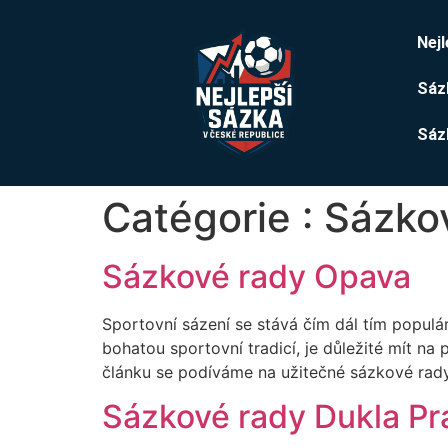
Nej
Sáz
Sáz
Catégorie :
Sázko
Sázkové rady Opava
Sportovní sázení se stává čím dál tím populár
bohatou sportovní tradicí, je důležité mít na
článku se podíváme na užitečné sázkové ra
Sázkové rady Dukla Pr