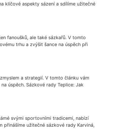
 klíčové aspekty sázení a sdílíme užitečné
ejen fanoušků, ale také sázkařů. V tomto
vému trhu a zvýšit šance na úspěch při
ozmyslem a strategií. V tomto článku vám
 na úspěch. Sázkové rady Teplice: Jak
námé svými sportovními tradicemi, nabízí
ám přinášíme užitečné sázkové rady Karviná,