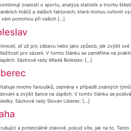
 kombinují znalosti o sportu, analýza statistik a trochu štěs
zraněních hráčů a dalších faktorech, které mohou ovlivnit 
é vám pomohou při vašich […]
leslav
činností, ať už pro zábavu nebo jako způsob, jak zvýšit své
íležitostí pro sázení. V tomto článku se zaměříme na prakt
spěch. Sázkové rady Mladá Boleslav: […]
iberec
á přitahuje mnoho fanoušků, zejména v případě známých týmů
dování a zvýšit šance na úspěch. V tomto článku se podívá
sledky. Sázkové rady Slovan Liberec: […]
raha
ušující a potenciálně ziskové, pokud víte, jak na to. Tent