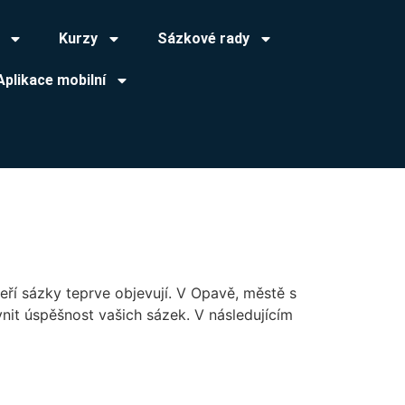
Kurzy
Sázkové rady
Aplikace mobilní
teří sázky teprve objevují. V Opavě, městě s
vnit úspěšnost vašich sázek. V následujícím