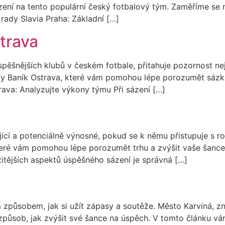
ní na tento populární český fotbalový tým. Zaměříme se na
rady Slavia Praha: Základní […]
trava
úspěšnějších klubů v českém fotbale, přitahuje pozornost n
dy Baník Ostrava, které vám pomohou lépe porozumět sázko
rava: Analyzujte výkony týmu Při sázení […]
jící a potenciálně výnosné, pokud se k němu přistupuje s r
teré vám pomohou lépe porozumět trhu a zvýšit vaše šance
itějších aspektů úspěšného sázení je správná […]
m způsobem, jak si užít zápasy a soutěže. Město Karviná, z
jí způsob, jak zvýšit své šance na úspěch. V tomto článku v