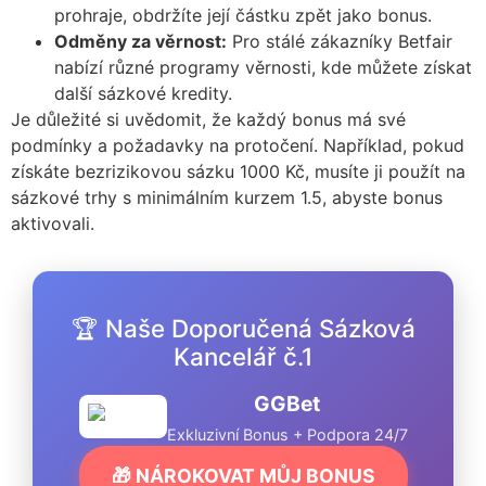
prohraje, obdržíte její částku zpět jako bonus.
Odměny za věrnost:
Pro stálé zákazníky Betfair
nabízí různé programy věrnosti, kde můžete získat
další sázkové kredity.
Je důležité si uvědomit, že každý bonus má své
podmínky a požadavky na protočení. Například, pokud
získáte bezrizikovou sázku 1000 Kč, musíte ji použít na
sázkové trhy s minimálním kurzem 1.5, abyste bonus
aktivovali.
🏆 Naše Doporučená Sázková
Kancelář č.1
GGBet
Exkluzivní Bonus + Podpora 24/7
🎁 NÁROKOVAT MŮJ BONUS