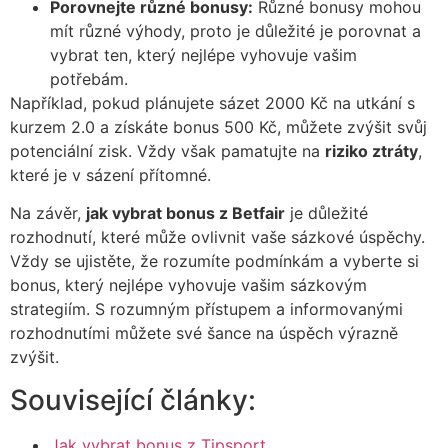
Porovnejte různé bonusy:
Různé bonusy mohou
mít různé výhody, proto je důležité je porovnat a
vybrat ten, který nejlépe vyhovuje vašim
potřebám.
Například, pokud plánujete sázet 2000 Kč na utkání s
kurzem 2.0 a získáte bonus 500 Kč, můžete zvýšit svůj
potenciální zisk. Vždy však pamatujte na
riziko ztráty
,
které je v sázení přítomné.
Na závěr,
jak vybrat bonus z Betfair
je důležité
rozhodnutí, které může ovlivnit vaše sázkové úspěchy.
Vždy se ujistěte, že rozumíte podmínkám a vyberte si
bonus, který nejlépe vyhovuje vašim sázkovým
strategiím. S rozumným přístupem a informovanými
rozhodnutími můžete své šance na úspěch výrazně
zvýšit.
Související články:
Jak vybrat bonus z Tipsport