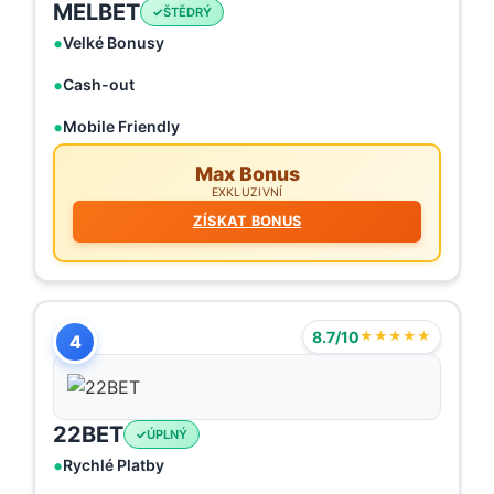
MELBET
ŠTĚDRÝ
Velké Bonusy
Cash-out
Mobile Friendly
Max Bonus
EXKLUZIVNÍ
ZÍSKAT BONUS
8.7/10
★★★★★
4
22BET
ÚPLNÝ
Rychlé Platby