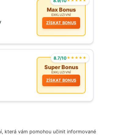
8.9/10
★★★★★
Max Bonus
EXKLUZIVNÍ
y
ZÍSKAT BONUS
8.7/10
★★★★★
Super Bonus
EXKLUZIVNÍ
ZÍSKAT BONUS
ení, která vám pomohou učinit informované