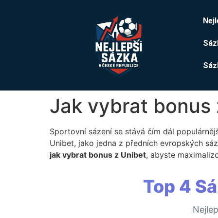
Nej
Sáz
Sáz
Jak vybrat bonus 
Sportovní sázení se stává čím dál populárnější
Unibet, jako jedna z předních evropských sáz
jak vybrat bonus z Unibet
, abyste maximalizov
Top 4 Sá
Nejle