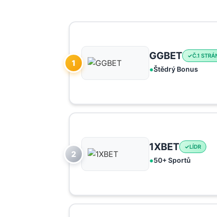
GGBET
Č.1 STR
1
Štědrý Bonus
1XBET
LÍDR
2
50+ Sportů