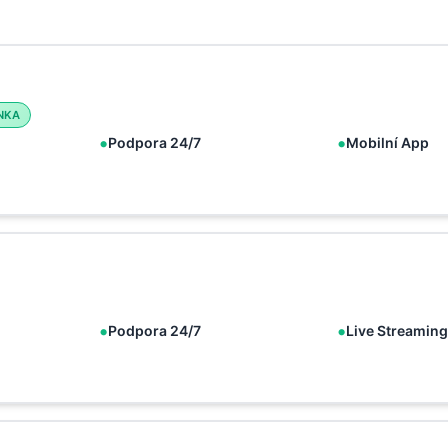
ÁNKA
Podpora 24/7
Mobilní App
Podpora 24/7
Live Streamin