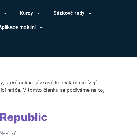
Kurzy
Sázkové rady
Aplikace mobilní
y, které online sázkové kanceláře nabízejí.
ící hráče. V tomto článku se podíváme na to,
 Republic
xperty