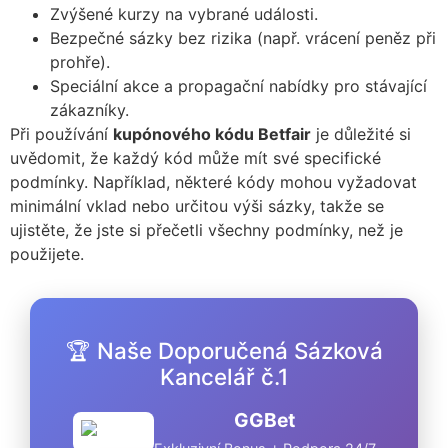
Zvýšené kurzy na vybrané události.
Bezpečné sázky bez rizika (např. vrácení peněz při
prohře).
Speciální akce a propagační nabídky pro stávající
zákazníky.
Při používání
kupónového kódu Betfair
je důležité si
uvědomit, že každý kód může mít své specifické
podmínky. Například, některé kódy mohou vyžadovat
minimální vklad nebo určitou výši sázky, takže se
ujistěte, že jste si přečetli všechny podmínky, než je
použijete.
🏆 Naše Doporučená Sázková
Kancelář č.1
GGBet