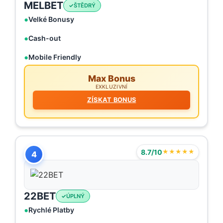
MELBET
ŠTĚDRÝ
Velké Bonusy
Cash-out
Mobile Friendly
Max Bonus
EXKLUZIVNÍ
ZÍSKAT BONUS
8.7/10
★★★★★
4
22BET
ÚPLNÝ
Rychlé Platby