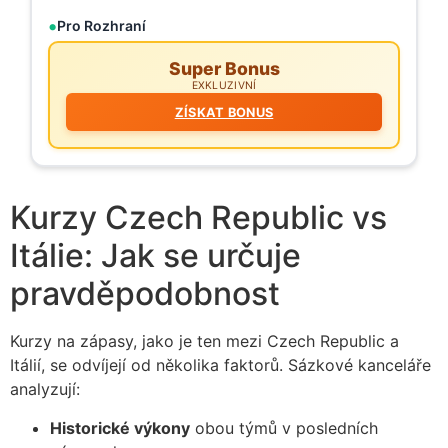
Pro Rozhraní
Super Bonus
EXKLUZIVNÍ
ZÍSKAT BONUS
Kurzy Czech Republic vs
Itálie: Jak se určuje
pravděpodobnost
Kurzy na zápasy, jako je ten mezi Czech Republic a
Itálií, se odvíjejí od několika faktorů. Sázkové kanceláře
analyzují:
Historické výkony
obou týmů v posledních