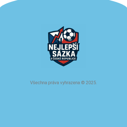
Všechna práva vyhrazena
©
2025.
o nás