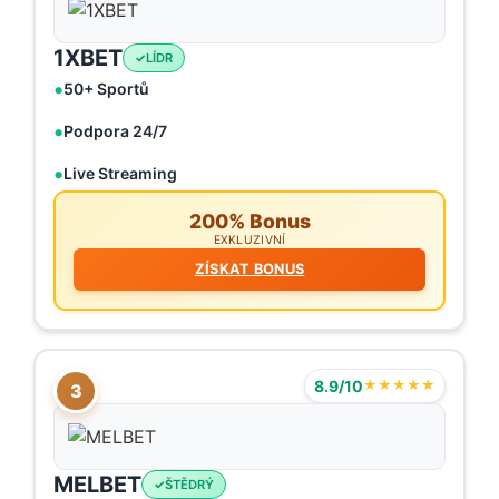
1XBET
LÍDR
50+ Sportů
Podpora 24/7
Live Streaming
200% Bonus
EXKLUZIVNÍ
ZÍSKAT BONUS
8.9/10
★★★★★
3
MELBET
ŠTĚDRÝ