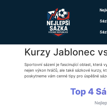
Nej
Sáz
Sáz
Kurzy Jablonec v
Sportovní sázení je fascinující oblast, která 
nejen výkon hráčů, ale také sázkové kurzy, 
poskytneme vám cenné tipy pro úspěšné sáze
Top 4 Sá
Nejle