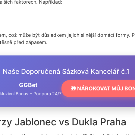
alších faktorech. Například:
em, což může být důsledkem jejich silnější domácí formy. P
 těsně před zápasem.
 Naše Doporučená Sázková Kancelář č.1
GGBet
🎁 NÁROKOVAT MŮJ BO
kluzivní Bonus + Podpora 24/7
rzy Jablonec vs Dukla Praha