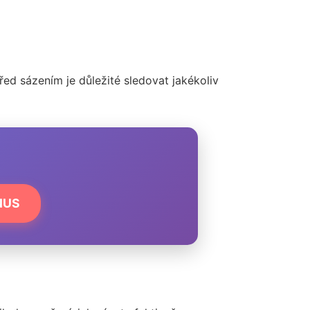
řed sázením je důležité sledovat jakékoliv
NUS