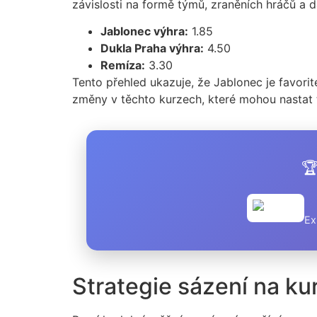
závislosti na formě týmů, zraněních hráčů a d
Jablonec výhra:
1.85
Dukla Praha výhra:
4.50
Remíza:
3.30
Tento přehled ukazuje, že Jablonec je favorit
změny v těchto kurzech, které mohou nastat

Ex
Strategie sázení na ku