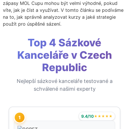
zápasy MOL Cupu mohou být velmi výhodné, pokud
víte, jak je číst a využívat. V tomto článku se podíváme
na to, jak správně analyzovat kurzy a jaké strategie
použít pro úspěšné sázení.
Top 4 Sázkové
Kanceláře v Czech
Republic
Nejlepší sázkové kanceláře testované a
schválené našimi experty
9.4/10
★★★★★
1