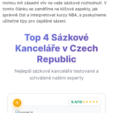
mohou mít zásadní vliv na vaše sázkové rozhodnutí. V
tomto článku se zaměříme na klíčové aspekty, jak
správně číst a interpretovat kurzy NBA, a poskytneme
užitečné tipy pro úspěšné sázení.
Top 4 Sázkové
Kanceláře v Czech
Republic
Nejlepší sázkové kanceláře testované a
schválené našimi experty
9.4/10
★★★★★
1