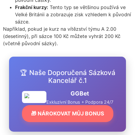
Frakční kurzy:
Tento typ se většinou používá ve
Velké Británii a zobrazuje zisk vzhledem k původní
sázce.
Například, pokud je kurz na vítězství týmu A 2.00
(desetinný), při sázce 100 Kč můžete vyhrát 200 Kč
(včetně původní sázky).
🏆 Naše Doporučená Sázková
Kancelář č.1
GGBet
Exkluzivní Bonus + Podpora 24/7
🎁 NÁROKOVAT MŮJ BONUS