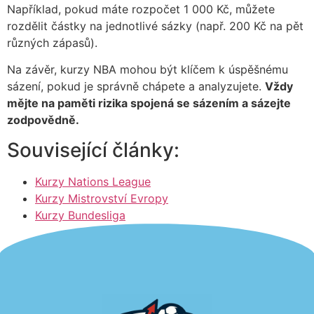
Například, pokud máte rozpočet 1 000 Kč, můžete
rozdělit částky na jednotlivé sázky (např. 200 Kč na pět
různých zápasů).
Na závěr, kurzy NBA mohou být klíčem k úspěšnému
sázení, pokud je správně chápete a analyzujete.
Vždy
mějte na paměti rizika spojená se sázením a sázejte
zodpovědně.
Související články:
Kurzy Nations League
Kurzy Mistrovství Evropy
Kurzy Bundesliga