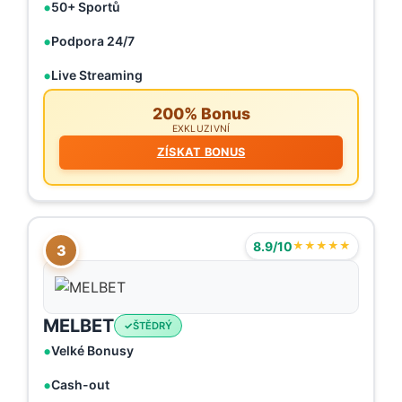
50+ Sportů
Podpora 24/7
Live Streaming
200% Bonus
EXKLUZIVNÍ
ZÍSKAT BONUS
8.9/10
★★★★★
3
MELBET
ŠTĚDRÝ
Velké Bonusy
Cash-out