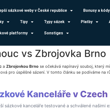
lepší sázkové weby v České republice
Bonusy a kódy
ky
Tipy
Typy sázek
Platby
kové platformy
Sonstiges
ouc vs Zbrojovka Brno
c
a
Zbrojovkou Brno
se očekává napínavý souboj, který mů
čová pro úspěšné sázení. V tomto článku se podíváme na růz
zkové Kanceláře v Czech
pší sázkové kanceláře testované a schválené našimi e