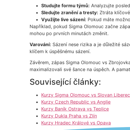
Studujte formu týmů:
Analyzujte posled
Sledujte zranění a tresty:
Ztráta klíčov
Využijte live sázení:
Pokud máte možnost,
Například, pokud Sigma Olomouc začne zápas si
mohou po prvních minutách změnit.
Varování:
Sázení nese rizika a je důležité sá
klíčem k úspěšnému sázení.
Závěrem, zápas Sigma Olomouc vs Zbrojovka Br
maximalizovali své šance na úspěch. A pamatu
Související články:
Kurzy Sigma Olomouc vs Slovan Liberec
Kurzy Czech Republic vs Anglie
Kurzy Baník Ostrava vs Teplice
Kurzy Dukla Praha vs Zlín
Kurzy Hradec Králové vs Opava