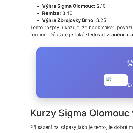
Výhra Sigma Olomouc:
2.10
Remíza:
3.40
Výhra Zbrojovky Brno:
3.25
Tento rozptyl ukazuje, že bookmakeři považu
formou. Důležité je také sledovat
zranění hr

Ex
Kurzy Sigma Olomouc v
Při sázení na zápasy jako je tento, je dobré 