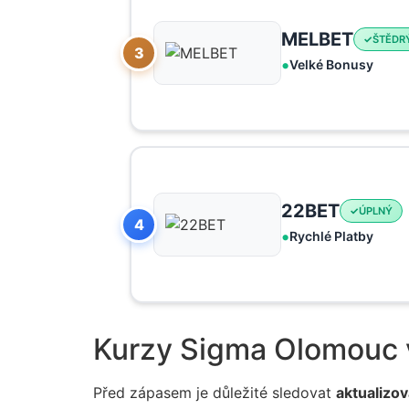
MELBET
ŠTĚDR
3
Velké Bonusy
22BET
ÚPLNÝ
4
Rychlé Platby
Kurzy Sigma Olomouc v
Před zápasem je důležité sledovat
aktualizo