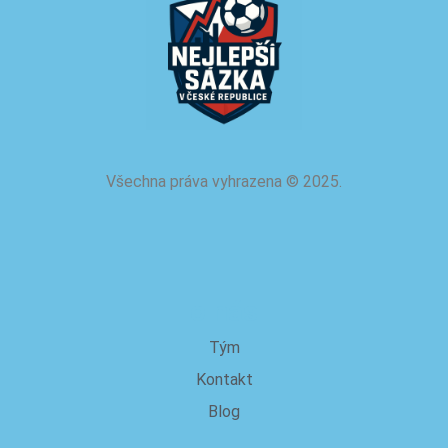
Všechna práva vyhrazena
©
2025.
o nás
Tým
Kontakt
Blog