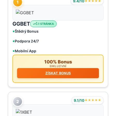
9.4/10
★★★★★
1
GGBET
Č.1 STRÁNKA
Štědrý Bonus
Podpora 24/7
Mobilní App
100% Bonus
EXKLUZIVNÍ
ZÍSKAT BONUS
9.1/10
★★★★★
2