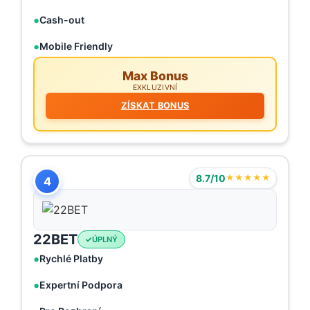
Cash-out
Mobile Friendly
Max Bonus
EXKLUZIVNÍ
ZÍSKAT BONUS
8.7/10
★★★★★
4
22BET
ÚPLNÝ
Rychlé Platby
Expertní Podpora