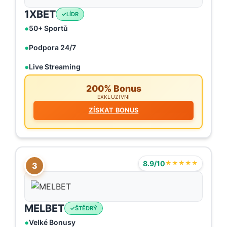
1XBET
LÍDR
50+ Sportů
Podpora 24/7
Live Streaming
200% Bonus
EXKLUZIVNÍ
ZÍSKAT BONUS
8.9/10
★★★★★
3
MELBET
ŠTĚDRÝ
Velké Bonusy