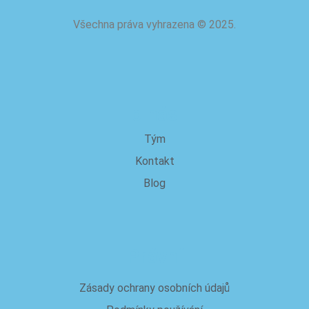
Všechna práva vyhrazena
©
2025.
o nás
Tým
Kontakt
Blog
Právní
Zásady ochrany osobních údajů