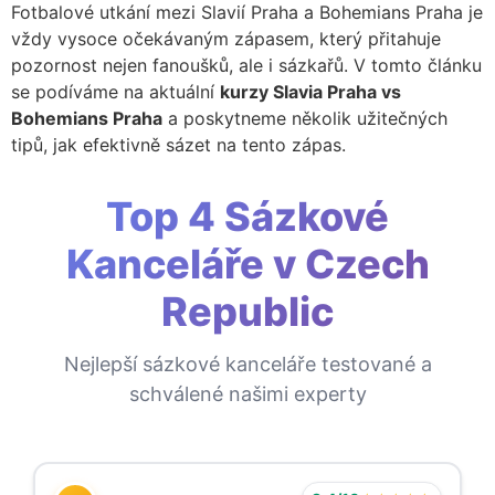
Fotbalové utkání mezi Slavií Praha a Bohemians Praha je
vždy vysoce očekávaným zápasem, který přitahuje
pozornost nejen fanoušků, ale i sázkařů. V tomto článku
se podíváme na aktuální
kurzy Slavia Praha vs
Bohemians Praha
a poskytneme několik užitečných
tipů, jak efektivně sázet na tento zápas.
Top 4 Sázkové
Kanceláře v Czech
Republic
Nejlepší sázkové kanceláře testované a
schválené našimi experty