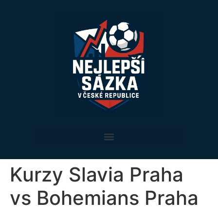
Kurzy Slavia Praha
vs Bohemians Praha