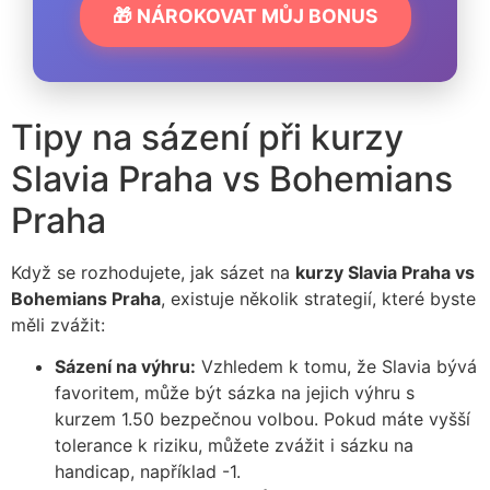
🎁 NÁROKOVAT MŮJ BONUS
Tipy na sázení při kurzy
Slavia Praha vs Bohemians
Praha
Když se rozhodujete, jak sázet na
kurzy Slavia Praha vs
Bohemians Praha
, existuje několik strategií, které byste
měli zvážit:
Sázení na výhru:
Vzhledem k tomu, že Slavia bývá
favoritem, může být sázka na jejich výhru s
kurzem 1.50 bezpečnou volbou. Pokud máte vyšší
tolerance k riziku, můžete zvážit i sázku na
handicap, například -1.