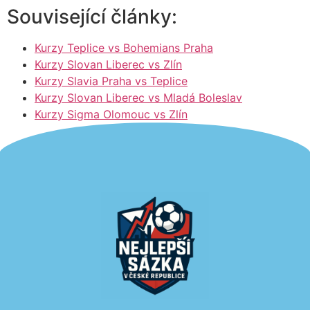
Související články:
Kurzy Teplice vs Bohemians Praha
Kurzy Slovan Liberec vs Zlín
Kurzy Slavia Praha vs Teplice
Kurzy Slovan Liberec vs Mladá Boleslav
Kurzy Sigma Olomouc vs Zlín