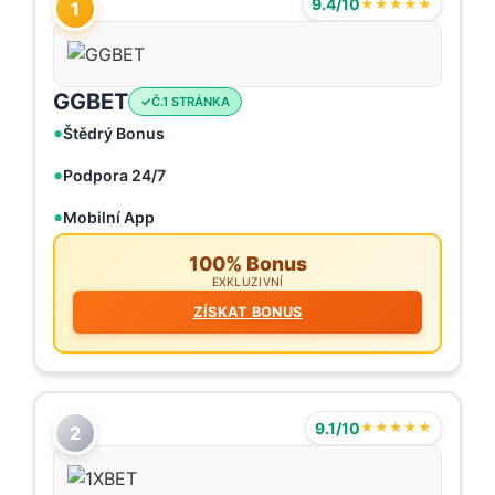
9.4/10
★★★★★
1
GGBET
Č.1 STRÁNKA
Štědrý Bonus
Podpora 24/7
Mobilní App
100% Bonus
EXKLUZIVNÍ
ZÍSKAT BONUS
9.1/10
★★★★★
2