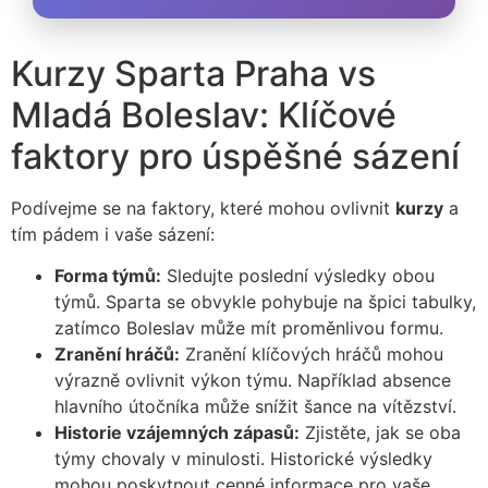
Kurzy Sparta Praha vs
Mladá Boleslav: Klíčové
faktory pro úspěšné sázení
Podívejme se na faktory, které mohou ovlivnit
kurzy
a
tím pádem i vaše sázení:
Forma týmů:
Sledujte poslední výsledky obou
týmů. Sparta se obvykle pohybuje na špici tabulky,
zatímco Boleslav může mít proměnlivou formu.
Zranění hráčů:
Zranění klíčových hráčů mohou
výrazně ovlivnit výkon týmu. Například absence
hlavního útočníka může snížit šance na vítězství.
Historie vzájemných zápasů:
Zjistěte, jak se oba
týmy chovaly v minulosti. Historické výsledky
mohou poskytnout cenné informace pro vaše