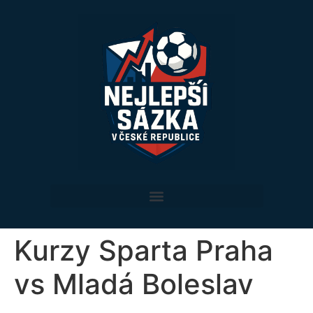
Kurzy Sparta Praha
vs Mladá Boleslav