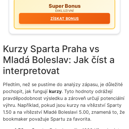
Super Bonus
EXKLUZIVNÍ
ZÍSKAT BONUS
Kurzy Sparta Praha vs
Mladá Boleslav: Jak číst a
interpretovat
Předtím, než se pustíme do analýzy zápasu, je důležité
pochopit, jak fungují
kurzy
. Tyto hodnoty odrážejí
pravděpodobnost výsledku a zároveň určují potenciální
výhru. Například, pokud jsou kurzy na vítězství Sparty
1.50 a na vítězství Mladé Boleslavi 5.00, znamená to, že
bookmaker považuje Spartu za favorita.