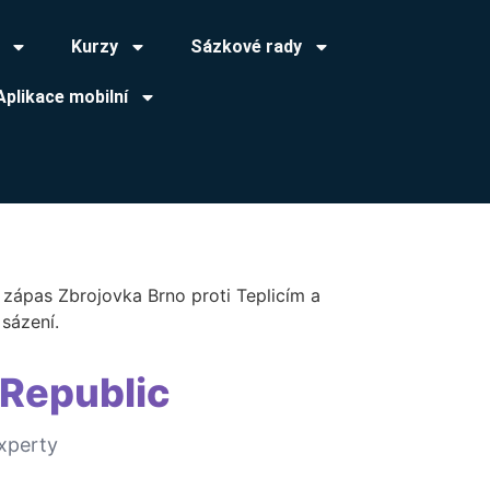
Kurzy
Sázkové rady
Aplikace mobilní
a zápas Zbrojovka Brno proti Teplicím a
sázení.
 Republic
xperty