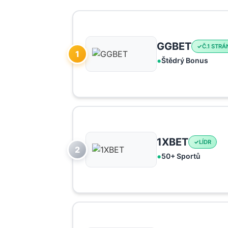
GGBET
Č.1 STR
1
Štědrý Bonus
1XBET
LÍDR
2
50+ Sportů