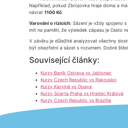
Například, pokud Zbrojovka hraje doma a má 
návrat
1100 Kč
.
Varování o rizicích:
Sázení je vždy spojeno s 
mít na paměti, že výsledek zápasu je často n
V závěru je důležité analyzovat všechny dost
být obezřetní a sázet s rozumem. Dobré štěst
Související články:
Kurzy Baník Ostrava vs Jablonec
Kurzy Czech Republic vs Rakousko
Kurzy Karviná vs Opava
Kurzy Sparta Praha vs Hradec Králové
Kurzy Czech Republic vs Brazílie