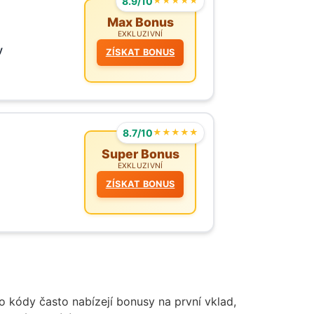
8.9/10
★★★★★
Max Bonus
EXKLUZIVNÍ
y
ZÍSKAT BONUS
8.7/10
★★★★★
Super Bonus
EXKLUZIVNÍ
ZÍSKAT BONUS
 kódy často nabízejí bonusy na první vklad,