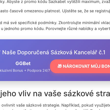
y. Abyste z promo kódu Sazkabet vytěžili maximum, zvažte
sto časově omezenou platnost. Ujistěte se, že se registruj
má své specifické podmínky. Zkontrolujte minimální vklad,
u jednoho promo kódu. Porovnejte různé nabídky a vyberte 
 Naše Doporučená Sázková Kancelář č.1
GGBet
🎁 NÁROKOVAT MŮJ BO
kluzivní Bonus + Podpora 24/7
eho vliv na vaše sázkové str
ovlivnit vaše sázkové strategie. Například, pokud využije