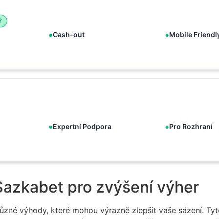
Ý
Cash-out
Mobile Friendl
Expertní Podpora
Pro Rozhraní
Sazkabet pro zvýšení výher
é výhody, které mohou výrazně zlepšit vaše sázení. Tyto