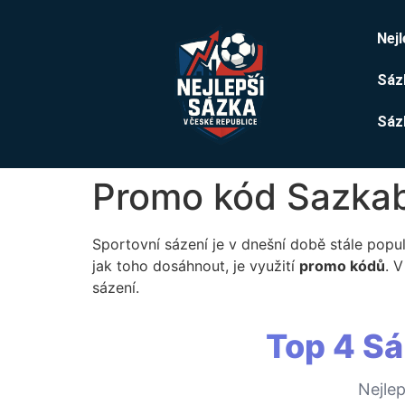
Nej
Sáz
Sáz
Promo kód Sazka
Sportovní sázení je v dnešní době stále popul
jak toho dosáhnout, je využití
promo kódů
. 
sázení.
Top 4 Sá
Nejle