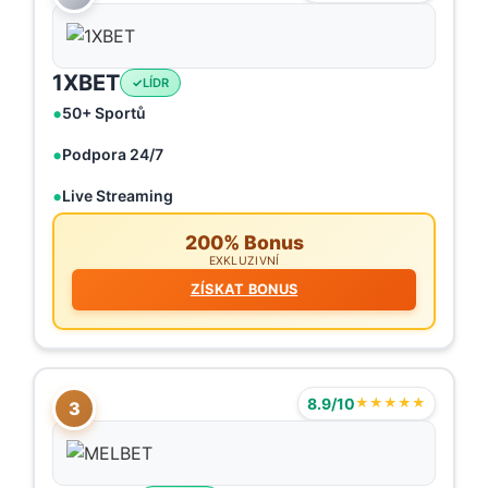
1XBET
LÍDR
50+ Sportů
Podpora 24/7
Live Streaming
200% Bonus
EXKLUZIVNÍ
ZÍSKAT BONUS
8.9/10
★★★★★
3