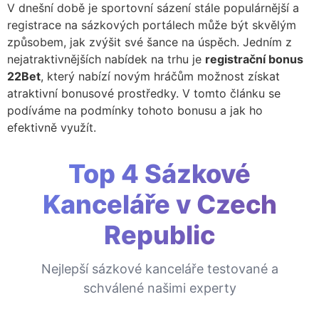
V dnešní době je sportovní sázení stále populárnější a
registrace na sázkových portálech může být skvělým
způsobem, jak zvýšit své šance na úspěch. Jedním z
nejatraktivnějších nabídek na trhu je
registrační bonus
22Bet
, který nabízí novým hráčům možnost získat
atraktivní bonusové prostředky. V tomto článku se
podíváme na podmínky tohoto bonusu a jak ho
efektivně využít.
Top 4 Sázkové
Kanceláře v Czech
Republic
Nejlepší sázkové kanceláře testované a
schválené našimi experty