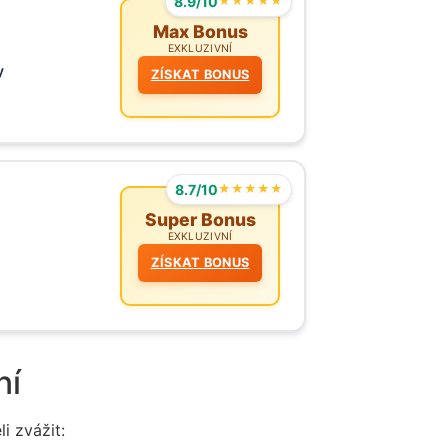
8.9/10
★★★★★
Max Bonus
EXKLUZIVNÍ
y
ZÍSKAT BONUS
8.7/10
★★★★★
Super Bonus
EXKLUZIVNÍ
ZÍSKAT BONUS
ní
i zvážit: