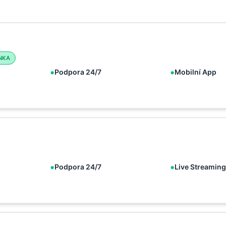
ÁNKA
Podpora 24/7
Mobilní App
Podpora 24/7
Live Streamin