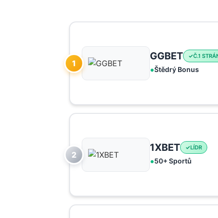
GGBET
Č.1 STR
1
Štědrý Bonus
1XBET
LÍDR
2
50+ Sportů