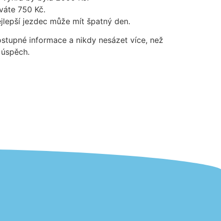
váte 750 Kč.
ejlepší jezdec může mít špatný den.
stupné informace a nikdy nesázet více, než
 úspěch.