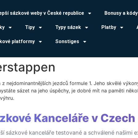
lepší sázkové weby v České republice
Bonusy a kódy
ky
Tipy
Typy sázek
Platby
kové platformy
Sonstiges
erstappen
 z nejdominantnějších jezdců formule 1. Jeho skvělé výkony
ystáte sázet na jeho úspěchy, je dobré mít na paměti několi
výhru.
zkové Kanceláře v Czech
pší sázkové kanceláře testované a schválené našimi e