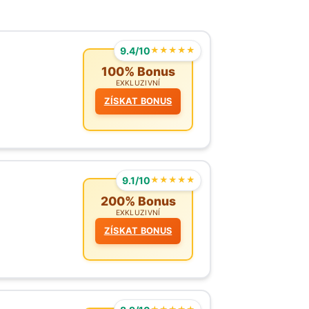
9.4/10
★★★★★
100% Bonus
EXKLUZIVNÍ
ZÍSKAT BONUS
9.1/10
★★★★★
200% Bonus
EXKLUZIVNÍ
g
ZÍSKAT BONUS