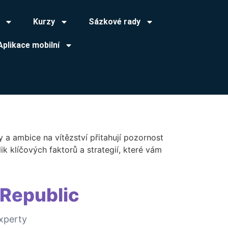
Kurzy
Sázkové rady
Aplikace mobilní
 a ambice na vítězství přitahují pozornost
k klíčových faktorů a strategií, které vám
 Republic
xperty