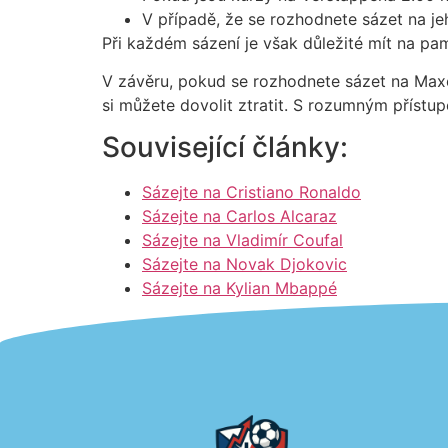
V případě, že se rozhodnete sázet na je
Při každém sázení je však důležité mít na pa
V závěru, pokud se rozhodnete sázet na Maxe
si můžete dovolit ztratit. S rozumným příst
Související články:
Sázejte na Cristiano Ronaldo
Sázejte na Carlos Alcaraz
Sázejte na Vladimír Coufal
Sázejte na Novak Djokovic
Sázejte na Kylian Mbappé