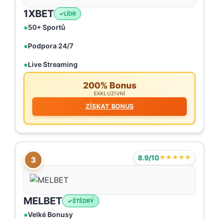
1XBET
LÍDR
50+ Sportů
Podpora 24/7
Live Streaming
200% Bonus
EXKLUZIVNÍ
ZÍSKAT BONUS
8.9/10
★★★★★
3
MELBET
ŠTĚDRÝ
Velké Bonusy