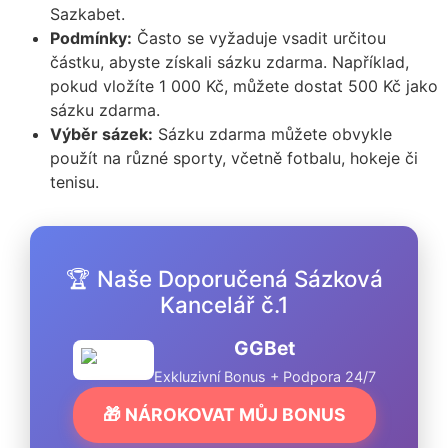
Sazkabet.
Podmínky:
Často se vyžaduje vsadit určitou
částku, abyste získali sázku zdarma. Například,
pokud vložíte 1 000 Kč, můžete dostat 500 Kč jako
sázku zdarma.
Výběr sázek:
Sázku zdarma můžete obvykle
použít na různé sporty, včetně fotbalu, hokeje či
tenisu.
🏆 Naše Doporučená Sázková
Kancelář č.1
GGBet
Exkluzivní Bonus + Podpora 24/7
🎁 NÁROKOVAT MŮJ BONUS