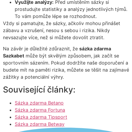
Využijte analýzy:
Před umístěním sázky si
prostudujte statistiky a analýzy jednotlivých týmů.
To vám pomůže lépe se rozhodnout.
Vždy si pamatujte, že sázky, ačkoliv mohou přinášet
zábavu a vzrušení, nesou s sebou i rizika. Nikdy
nevsazujte více, než si můžete dovolit ztratit.
Na závěr je důležité zdůraznit, že
sázka zdarma
Sazkabet
může být skvělým způsobem, jak začít se
sportovním sázením. Pokud dodržíte naše doporučení a
budete mít na paměti rizika, můžete se těšit na zajímavé
zážitky a potenciální výhry.
Související články:
Sázka zdarma Betano
Sázka zdarma Fortuna
Sázka zdarma Tipsport
Sázka zdarma Betway