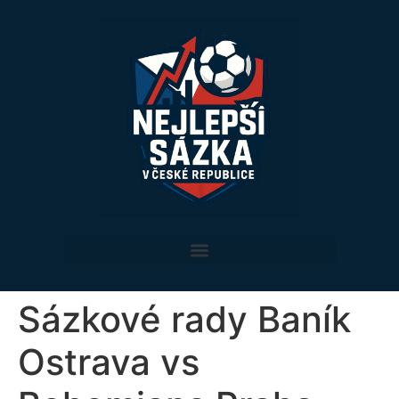
Sázkové rady Baník
Ostrava vs