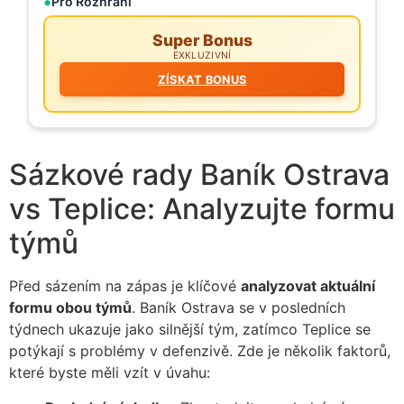
Pro Rozhraní
Super Bonus
EXKLUZIVNÍ
ZÍSKAT BONUS
Sázkové rady Baník Ostrava
vs Teplice: Analyzujte formu
týmů
Před sázením na zápas je klíčové
analyzovat aktuální
formu obou týmů
. Baník Ostrava se v posledních
týdnech ukazuje jako silnější tým, zatímco Teplice se
potýkají s problémy v defenzivě. Zde je několik faktorů,
které byste měli vzít v úvahu: