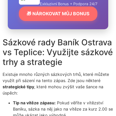
Exkluzivní Bonus + Podpora 24/7
🎁 NÁROKOVAT MŮJ BONUS
Sázkové rady Baník Ostrava
vs Teplice: Využijte sázkové
trhy a strategie
Existuje mnoho různých sázkových trhů, které můžete
využít při sázení na tento zápas. Zde jsou některé
strategické tipy
, které mohou zvýšit vaše šance na
úspěch:
Tip na vítěze zápasu:
Pokud věříte v vítězství
Baníku, sázka na něj jako na vítěze za kurz 2.00 se
může ukázat jako výhodná.