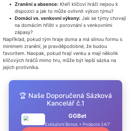
Zranění a absence:
Kteří klíčoví hráči nejsou k
dispozici a jak to může ovlivnit výkon týmu?
Domácí vs. venkovní výkony:
Jak se týmy chovají
na domácím hřišti v porovnání s venkovními
zápasy?
Například, pokud tým hraje doma a má silnou formu s
minimem zranění, je pravděpodobné, že budou
favoritem. Naopak, pokud hrají venku a mají několik
klíčových hráčů mimo hru, může být lepší sázka na
jejich protivníka.
🏆 Naše Doporučená Sázková
Kancelář č.1
GGBet
Exkluzivní Bonus + Podpora 24/7