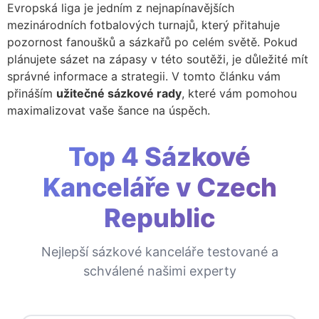
Evropská liga je jedním z nejnapínavějších
mezinárodních fotbalových turnajů, který přitahuje
pozornost fanoušků a sázkařů po celém světě. Pokud
plánujete sázet na zápasy v této soutěži, je důležité mít
správné informace a strategii. V tomto článku vám
přináším
užitečné sázkové rady
, které vám pomohou
maximalizovat vaše šance na úspěch.
Top 4 Sázkové
Kanceláře v Czech
Republic
Nejlepší sázkové kanceláře testované a
schválené našimi experty