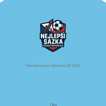
Všechna práva vyhrazena
©
2025.
o nás
Tým