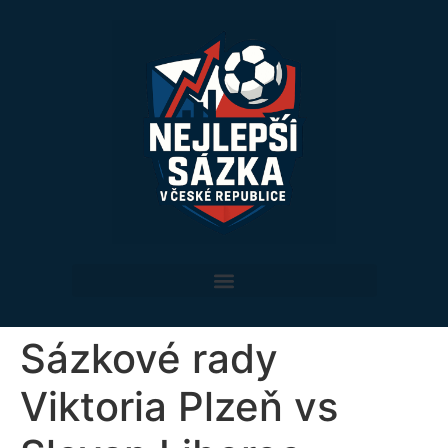
Sázkové rady
Viktoria Plzeň vs