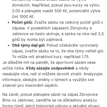
domácích. Například, pokud jsou kurzy na výhru
2.00 a plánujete vsadit 500 Kč, potenciální výhra
činí 1000 Kč.
Počet gólů:
Zvažte sázku na celkový počet gólů v
zápase. V posledních zápasech Zbrojovky a
Jablonce se často skóruje, a sázka na více než 2,5
gólů by mohla být zajímavá.
Obě týmy dají gól:
Pokud očekáváte vyrovnaný
zápas, zvažte sázku na to, že oba týmy vstřelí gól.
To může mít atraktivní kurz, například 1.75.
Je důležité mít na paměti, že sportovní sázení nese
určitá rizika.
Vždy sázejte zodpovědně
a nikdy
nesázejte více, než si můžete dovolit ztratit. Analyzujte
informace, sledujte změny v týmech a využijte své
znalosti pro maximální úspěch.
Na závěr, pokud plánujete sázet na zápas Zbrojovka
Brno vs Jablonec, zaměřte se na důkladnou analýzu
formy týmů, jejich historické výkony a aktuální situaci.