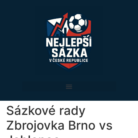
Sázkové rady
Zbrojovka Brno vs