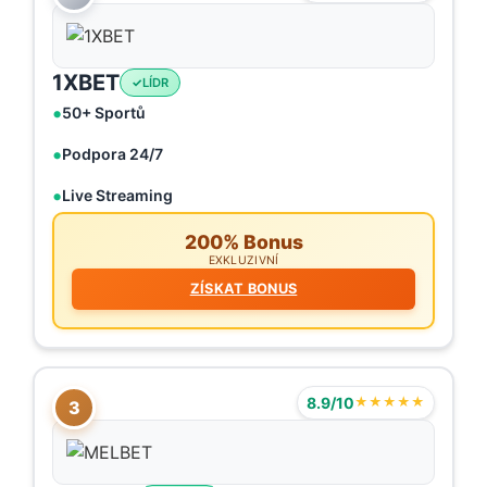
1XBET
LÍDR
50+ Sportů
Podpora 24/7
Live Streaming
200% Bonus
EXKLUZIVNÍ
ZÍSKAT BONUS
8.9/10
★★★★★
3