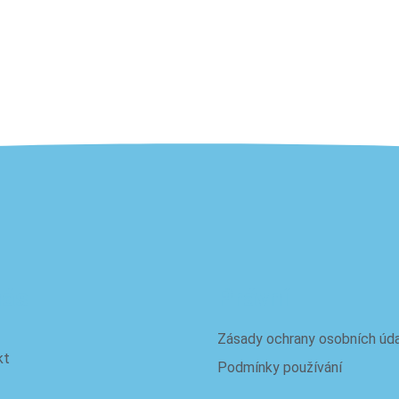
nás
Právní
Zásady ochrany osobních úda
kt
Podmínky používání