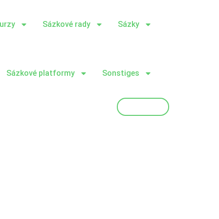
urzy
Sázkové rady
Sázky
Sázkové platformy
Sonstiges
Try It Now