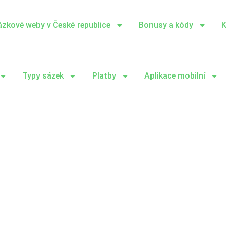
sázkové weby v České republice
Bonusy a kódy
K
Typy sázek
Platby
Aplikace mobilní