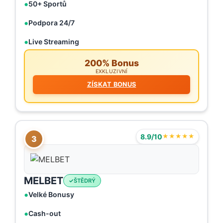
50+ Sportů
Podpora 24/7
Live Streaming
200% Bonus
EXKLUZIVNÍ
ZÍSKAT BONUS
8.9/10
★★★★★
3
MELBET
ŠTĚDRÝ
Velké Bonusy
Cash-out