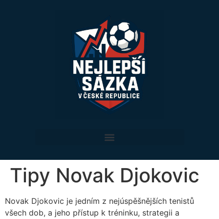
Tipy Novak Djokovic
Novak Djokovic je jedním z nejúspěšnějších tenistů
všech dob, a jeho přístup k tréninku, strategii a