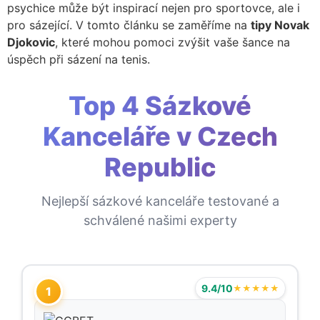
psychice může být inspirací nejen pro sportovce, ale i
pro sázející. V tomto článku se zaměříme na
tipy Novak
Djokovic
, které mohou pomoci zvýšit vaše šance na
úspěch při sázení na tenis.
Top 4 Sázkové
Kanceláře v Czech
Republic
Nejlepší sázkové kanceláře testované a
schválené našimi experty
9.4/10
★★★★★
1