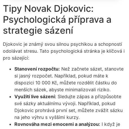
Tipy Novak Djokovic:
Psychologická příprava a
strategie sázení
Djokovic je známý svou silnou psychikou a schopností
odolávat stresu. Tato psychologická stránka je klíčová i
pro sázející:
Stanovení rozpočtu:
Než začnete sázet, stanovte
si jasný rozpočet. Například, pokud máte k
dispozici 10 000 Kč, můžete rozdělit částku do
menších sázek, abyste minimalizovali riziko.
Využití live sázení:
Sledujte zápas a přizpůsobte
své sázky aktuálnímu vývoji. Například, pokud
Djokovic prohrává první set, můžete zvážit sázku
na jeho výhru s vyššími kurzy.
Rovnováha mezi emocemi a analýzou:
I když je