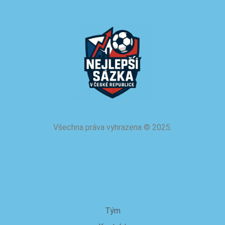
Všechna práva vyhrazena
©
2025.
o nás
Tým