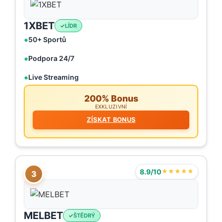
1XBET
LÍDR
50+ Sportů
Podpora 24/7
Live Streaming
200% Bonus
EXKLUZIVNÍ
ZÍSKAT BONUS
8.9/10
★★★★★
3
MELBET
ŠTĚDRÝ