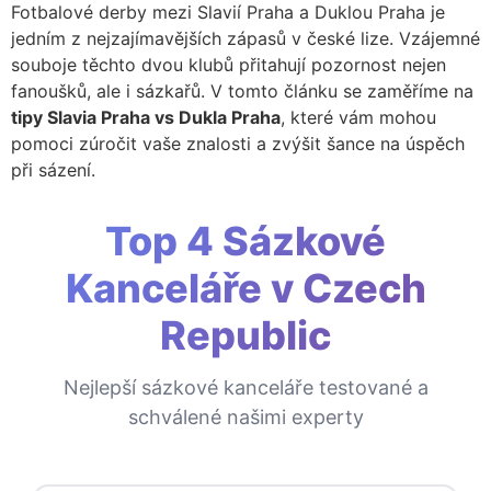
Fotbalové derby mezi Slavií Praha a Duklou Praha je
jedním z nejzajímavějších zápasů v české lize. Vzájemné
souboje těchto dvou klubů přitahují pozornost nejen
fanoušků, ale i sázkařů. V tomto článku se zaměříme na
tipy Slavia Praha vs Dukla Praha
, které vám mohou
pomoci zúročit vaše znalosti a zvýšit šance na úspěch
při sázení.
Top 4 Sázkové
Kanceláře v Czech
Republic
Nejlepší sázkové kanceláře testované a
schválené našimi experty