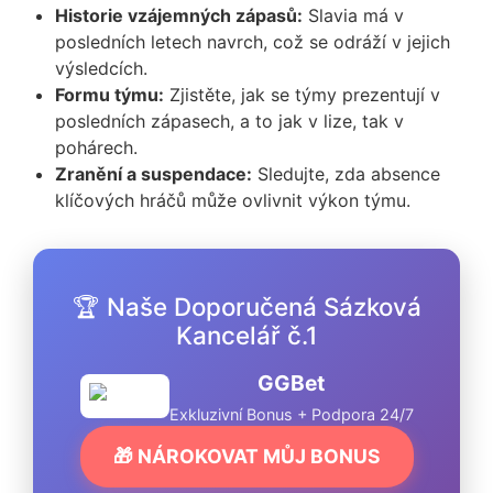
Historie vzájemných zápasů:
Slavia má v
posledních letech navrch, což se odráží v jejich
výsledcích.
Formu týmu:
Zjistěte, jak se týmy prezentují v
posledních zápasech, a to jak v lize, tak v
pohárech.
Zranění a suspendace:
Sledujte, zda absence
klíčových hráčů může ovlivnit výkon týmu.
🏆 Naše Doporučená Sázková
Kancelář č.1
GGBet
Exkluzivní Bonus + Podpora 24/7
🎁 NÁROKOVAT MŮJ BONUS