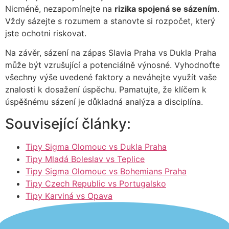
Nicméně, nezapomínejte na
rizika spojená se sázením
.
Vždy sázejte s rozumem a stanovte si rozpočet, který
jste ochotni riskovat.
Na závěr, sázení na zápas Slavia Praha vs Dukla Praha
může být vzrušující a potenciálně výnosné. Vyhodnoťte
všechny výše uvedené faktory a neváhejte využít vaše
znalosti k dosažení úspěchu. Pamatujte, že klíčem k
úspěšnému sázení je důkladná analýza a disciplína.
Související články:
Tipy Sigma Olomouc vs Dukla Praha
Tipy Mladá Boleslav vs Teplice
Tipy Sigma Olomouc vs Bohemians Praha
Tipy Czech Republic vs Portugalsko
Tipy Karviná vs Opava