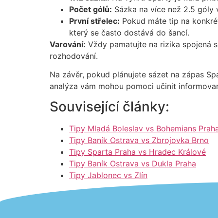
Počet gólů:
Sázka na více než 2.5 góly v
První střelec:
Pokud máte tip na konkrétn
který se často dostává do šancí.
Varování:
Vždy pamatujte na rizika spojená s
rozhodování.
Na závěr, pokud plánujete sázet na zápas Spa
analýza vám mohou pomoci učinit informovan
Související články:
Tipy Mladá Boleslav vs Bohemians Prah
Tipy Baník Ostrava vs Zbrojovka Brno
Tipy Sparta Praha vs Hradec Králové
Tipy Baník Ostrava vs Dukla Praha
Tipy Jablonec vs Zlín