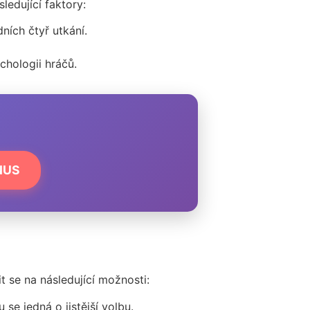
ledující faktory:
ních čtyř utkání.
chologii hráčů.
NUS
 se na následující možnosti:
se jedná o jistější volbu.