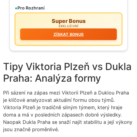
Pro Rozhraní
Super Bonus
EXKLUZIVNÍ
ZÍSKAT BONUS
Tipy Viktoria Plzeň vs Dukla
Praha: Analýza formy
Při sázení na zápas mezi Viktorií Plzeň a Duklou Praha
je klíčové analyzovat aktuální formu obou týmů.
Viktoria Plzeň je tradičně silným týmem, který hraje
doma a má v posledních zápasech dobré výsledky.
Naopak Dukla Praha se snaží najít stabilitu a její výkony
jsou značně proměnlivé.