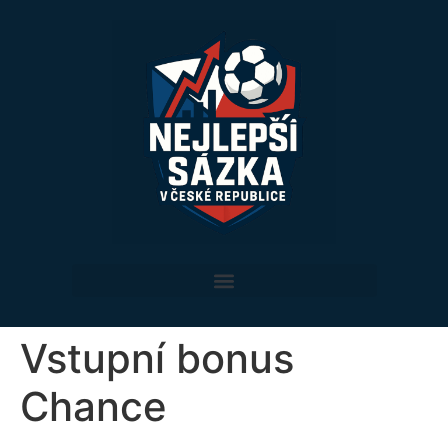
Vstupní bonus
Chance