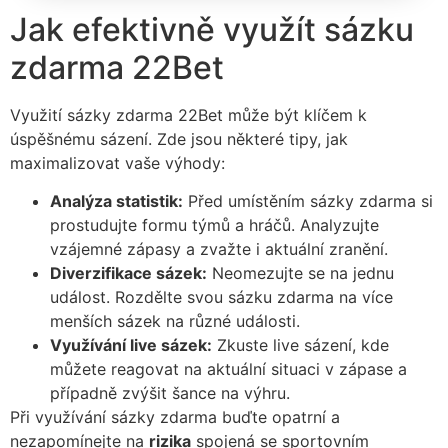
Jak efektivně využít sázku
zdarma 22Bet
Využití sázky zdarma 22Bet může být klíčem k
úspěšnému sázení. Zde jsou některé tipy, jak
maximalizovat vaše výhody:
Analýza statistik:
Před umístěním sázky zdarma si
prostudujte formu týmů a hráčů. Analyzujte
vzájemné zápasy a zvažte i aktuální zranění.
Diverzifikace sázek:
Neomezujte se na jednu
událost. Rozdělte svou sázku zdarma na více
menších sázek na různé události.
Využívání live sázek:
Zkuste live sázení, kde
můžete reagovat na aktuální situaci v zápase a
případně zvýšit šance na výhru.
Při využívání sázky zdarma buďte opatrní a
nezapomínejte na
rizika
spojená se sportovním