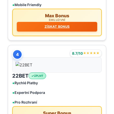
Mobile Friendly
Max Bonus
EXKLUZIVNÍ
ZÍSKAT BONUS
8.7/10
★★★★★
4
22BET
ÚPLNÝ
Rychlé Platby
Expertní Podpora
Pro Rozhraní
Super Bonus