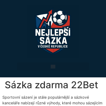
Sázka zdarma 22Bet
Sportovní sázení je stále populárnější a sázkové
kanceláře nabízejí různé výhody, které mohou sázejícím