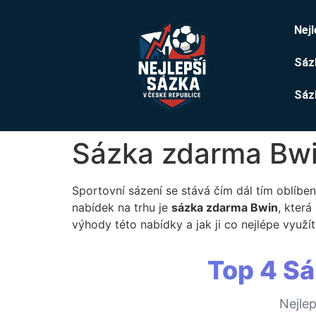
Nej
Sáz
Sáz
Sázka zdarma Bw
Sportovní sázení se stává čím dál tím oblíbe
nabídek na trhu je
sázka zdarma Bwin
, kter
výhody této nabídky a jak ji co nejlépe využít
Top 4 Sá
Nejle