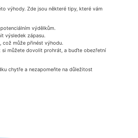
této výhody. Zde jsou některé tipy, které vám
 potenciálním výdělkům.
nit výsledek zápasu.
, což může přinést výhodu.
ež si můžete dovolit prohrát, a buďte obezřetní
bídku chytře a nezapomeňte na důležitost