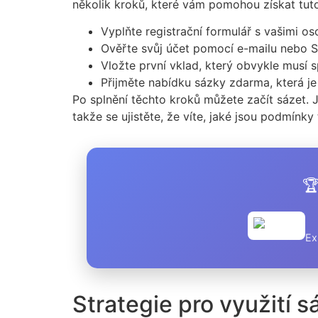
několik kroků, které vám pomohou získat tuto
Vyplňte registrační formulář s vašimi os
Ověřte svůj účet pomocí e-mailu nebo 
Vložte první vklad, který obvykle musí s
Přijměte nabídku sázky zdarma, která je
Po splnění těchto kroků můžete začít sázet. 
takže se ujistěte, že víte, jaké jsou podmínky

Ex
Strategie pro využití 