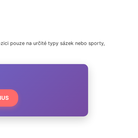
ozici pouze na určité typy sázek nebo sporty,
NUS