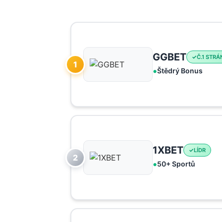
GGBET
Č.1 STR
1
Štědrý Bonus
1XBET
LÍDR
2
50+ Sportů