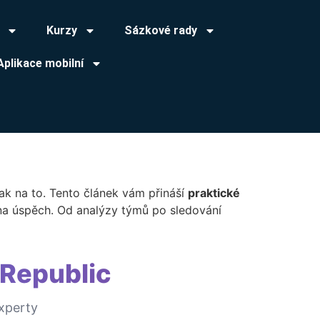
Kurzy
Sázkové rady
Aplikace mobilní
ak na to. Tento článek vám přináší
praktické
 na úspěch. Od analýzy týmů po sledování
 Republic
xperty