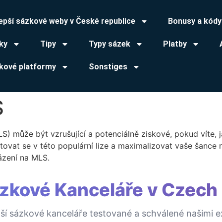
lepší sázkové weby v České republice
Bonusy a kódy
ky
Tipy
Typy sázek
Platby
kové platformy
Sonstiges
S
) může být vzrušující a potenciálně ziskové, pokud víte, j
tovat se v této populární lize a maximalizovat vaše šance
sázení na MLS.
zkové Kanceláře v Czech
pší sázkové kanceláře testované a schválené našimi e