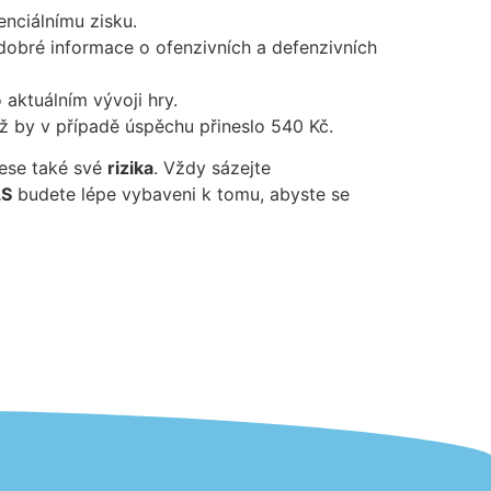
enciálnímu zisku.
obré informace o ofenzivních a defenzivních
aktuálním vývoji hry.
ž by v případě úspěchu přineslo 540 Kč.
nese také své
rizika
. Vždy sázejte
LS
budete lépe vybaveni k tomu, abyste se