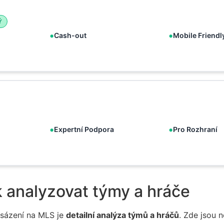
Ý
Cash-out
Mobile Friendl
Expertní Podpora
Pro Rozhraní
 analyzovat týmy a hráče
 sázení na MLS je
detailní analýza týmů a hráčů
. Zde jsou n