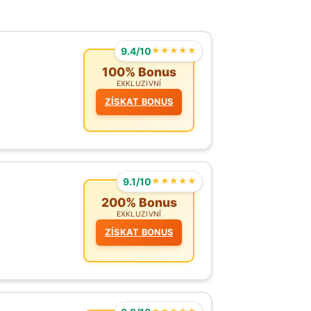
9.4/10
★★★★★
100% Bonus
EXKLUZIVNÍ
ZÍSKAT BONUS
9.1/10
★★★★★
200% Bonus
EXKLUZIVNÍ
g
ZÍSKAT BONUS