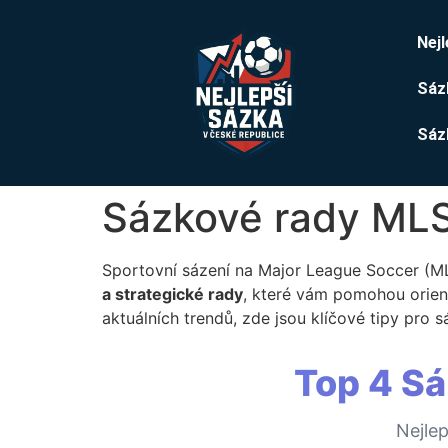
Nej
Sáz
Sáz
Sázkové rady ML
Sportovní sázení na Major League Soccer (MLS
a strategické rady
, které vám pomohou orien
aktuálních trendů, zde jsou klíčové tipy pro 
Top 4 Sá
Nejle